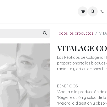
los de Energía
Rituales Vivos
Cuerpo en Armonía
Sab
Todos los productos
VIT
VITALAGE C
Los Péptidos de Colágeno Hi
proporcionarte los bloques 
radiante y articulaciones fue
BENEFICIOS:
*Apoya a la producción de 
*Regeneración y salud de la p
*Mejora la digestión y absor