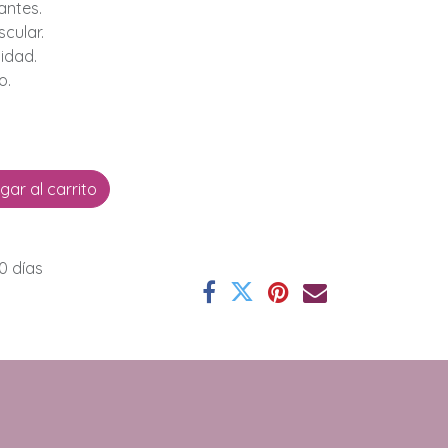
antes.
cular.
lidad.
o.
ar al carrito
0 días