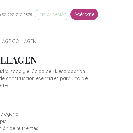
eres en Movimiento
Iniciar sesión
Circulo de Almas
Acércate
Puertas de Entrada
+52 722-210-1375
ALAGE COLLAGEN
OLLAGEN
drolizado y el Caldo de Hueso podrían
de construcción esenciales para una piel
rtes.
colágeno.
iel.
ción de nutrientes.