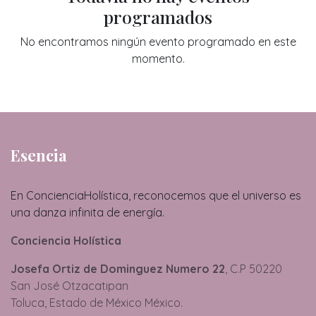
programados
No encontramos ningún evento programado en este
momento.
Esencia
En ConcienciaHolística, reconocemos que el universo es
una danza infinita de energía.
Conciencia Holística
Josefa Ortiz de Dominguez Numero 22
, C.P 50220
San José Otzacatipan
Toluca, Estado de México México.