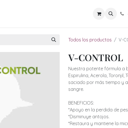
los de Energía
Rituales Vivos
Cuerpo en Armonía
Sab
Todos los productos
V-C
V-CONTROL
Nuestra potente fórmula a b
Espirulina, Acerola, Toronjil
saciado por más tiempo y a 
sangre.
BENEFICIOS:
*Apoyo en la perdida de pes
*Disminuye antojos.
*Restaura y mantiene la micro