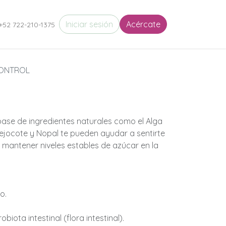
eres en Movimiento
Iniciar sesión
Circulo de Almas
Acércate
Puertas de Entrada
+52 722-210-1375
ONTROL
ase de ingredientes naturales como el Alga
, Tejocote y Nopal te pueden ayudar a sentirte
mantener niveles estables de azúcar en la
o.
biota intestinal (flora intestinal).