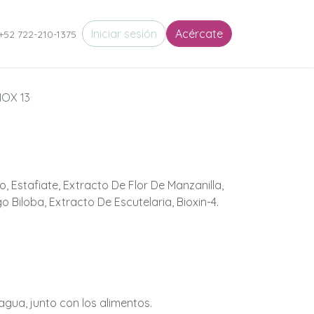
eres en Movimiento
Iniciar sesión
Circulo de Almas
Acércate
Puertas de Entrada
+52 722-210-1375
OX 13
 Estafiate, Extracto De Flor De Manzanilla,
o Biloba, Extracto De Escutelaria, Bioxin-4.
.
agua, junto con los alimentos.