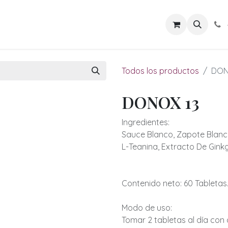
los de Energía
Rituales Vivos
Cuerpo en Armonía
Sab
Todos los productos
DON
DONOX 13
Ingredientes:
Sauce Blanco, Zapote Blanco,
L-Teanina, Extracto De Ginkg
Contenido neto: 60 Tabletas
Modo de uso:
Tomar 2 tabletas al día con 