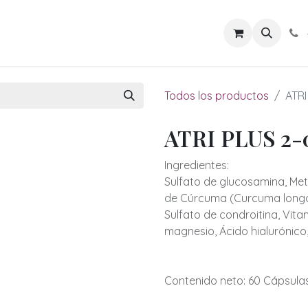
los de Energía
Rituales Vivos
Cuerpo en Armonía
Sab
Todos los productos
ATRI
ATRI PLUS 2-
Ingredientes:
Sulfato de glucosamina, Meti
de Cúrcuma (Curcuma longa),
Sulfato de condroitina, Vitam
magnesio, Ácido hialurónico,
Contenido neto: 60 Cápsulas