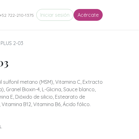
eres en Movimiento
Iniciar sesión
Circulo de Almas
Acércate
Puertas de Entrada
+52 722-210-1375
 PLUS 2-03
03
l sulfonil metano (MSM), Vitamina C, Extracto
 Granel Bioxin-4, L-Glicina, Sauce blanco,
ina E, Dióxido de silicio, Estearato de
 Vitamina B12, Vitamina B6, Ácido fólico.
.